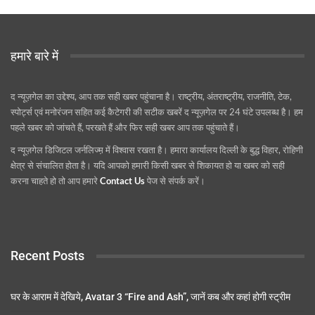
हमारे बारे में
द न्यूज़गेल का उद्देश्य, आप तक सही खबर पहुंचाना है। राष्ट्रीय, अंतराष्ट्रीय, राजनीति, टेक,
स्पोर्ट्स एवं मनोरंजन सहित कई कैटेगरी की सटीक खबरें द न्यूज़गेल पर 24 घंटे उपलब्ध है। हम
पहले खबर को जांचते हैं, परखते हैं और फिर सही खबर आप तक पहुंचाते हैं।
द न्यूज़गेल डिजिटल जर्नलिज्म़ में विश्वास रखता है। हमारा कार्यालय दिल्ली के बुद्ध विहार, रोहिणी
क्षेत्र से संचालित होता है। यदि आपको हमारी किसी खबर से शिकायत हो या खबर को सही
करना चाहते हो तो आप हमारे
Contact Us
पेज से संपर्क करें।
Recent Posts
घर के आराम में देखिये, Avatar 3 “Fire and Ash”, जानें कब और कहां होगी स्ट्रीम