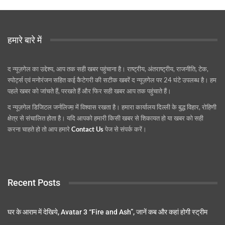
हमारे बारे में
द न्यूज़गेल का उद्देश्य, आप तक सही खबर पहुंचाना है। राष्ट्रीय, अंतराष्ट्रीय, राजनीति, टेक,
स्पोर्ट्स एवं मनोरंजन सहित कई कैटेगरी की सटीक खबरें द न्यूज़गेल पर 24 घंटे उपलब्ध है। हम
पहले खबर को जांचते हैं, परखते हैं और फिर सही खबर आप तक पहुंचाते हैं।
द न्यूज़गेल डिजिटल जर्नलिज्म़ में विश्वास रखता है। हमारा कार्यालय दिल्ली के बुद्ध विहार, रोहिणी
क्षेत्र से संचालित होता है। यदि आपको हमारी किसी खबर से शिकायत हो या खबर को सही
करना चाहते हो तो आप हमारे
Contact Us
पेज से संपर्क करें।
Recent Posts
घर के आराम में देखिये, Avatar 3 “Fire and Ash”, जानें कब और कहां होगी स्ट्रीम