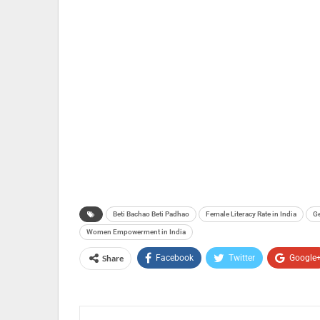
Beti Bachao Beti Padhao
Female Literacy Rate in India
G
Women Empowerment in India
Share
Facebook
Twitter
Google