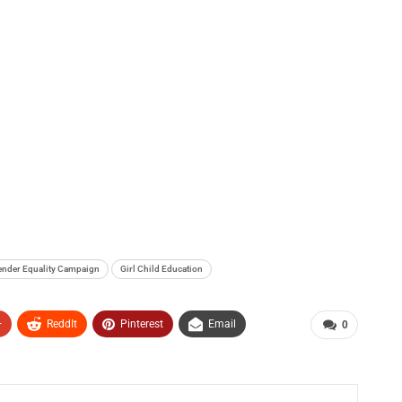
ender Equality Campaign
Girl Child Education
+
ReddIt
Pinterest
Email
0