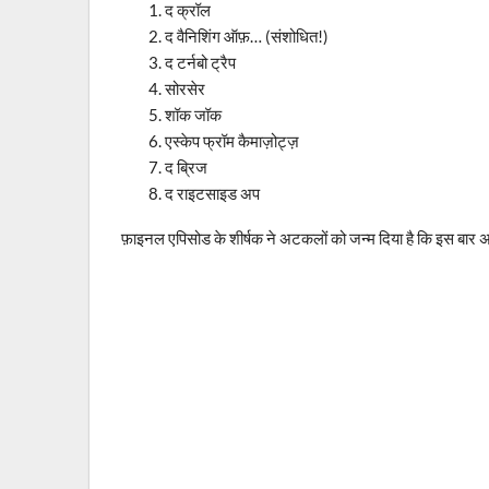
द क्रॉल
द वैनिशिंग ऑफ़… (संशोधित!)
द टर्नबो ट्रैप
सोरसेर
शॉक जॉक
एस्केप फ्रॉम कैमाज़ोट्ज़
द ब्रिज
द राइटसाइड अप
फ़ाइनल एपिसोड के शीर्षक ने अटकलों को जन्म दिया है कि इस 