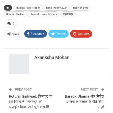
Mumbai Ranji Trophy
Ranji Trophy 2024
Rohit sharma
Shardul Thakur
Shardul Thakur Century
शार्दुल ठाकुर
0
Share
Facebook
Twitter
Google+
ReddIt
WhatsApp
Pinterest
Email
Akanksha Mohan
PREV POST
NEXT POST
Ruturaj Gaikwad: क्रिकेट के
Barack Obama और मिशेल
इस विवाद ने महाराष्ट्र को
ओबामा के तलाक के पीछे छिपा
झकझोर दिया, जानें पूरी कहानी!
राज़!