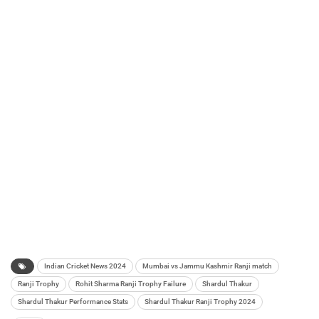
Indian Cricket News 2024
Mumbai vs Jammu Kashmir Ranji match
Ranji Trophy
Rohit Sharma Ranji Trophy Failure
Shardul Thakur
Shardul Thakur Performance Stats
Shardul Thakur Ranji Trophy 2024