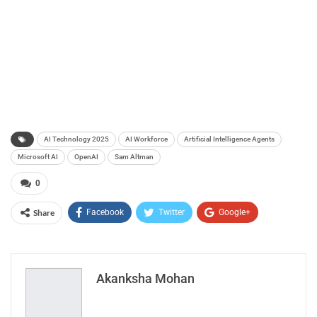
AI Technology 2025
AI Workforce
Artificial Intelligence Agents
Microsoft AI
OpenAI
Sam Altman
0
Share
Facebook
Twitter
Google+
ReddIt
WhatsApp
Pinterest
Email
Akanksha Mohan