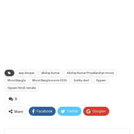
ajay devgan
akshay kumar
Akshay Kumar Priyadarshan movie
Bhoot Bangla
Bhoot Bangla movie 2026
bobby deol
Oppam
Oppam Hindi remake
0
Share
Facebook
Twitter
Google+
ReddIt
WhatsApp
Pinterest
Email