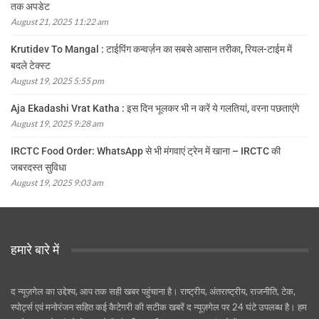
तक अपडेट
August 21, 2025 11:22 am
Krutidev To Mangal : टाईपिंग कन्वर्ज़न का सबसे आसान तरीका, रियल-टाईम में
बदले टेक्स्ट
August 19, 2025 5:55 pm
Aja Ekadashi Vrat Katha : इस दिन भूलकर भी न करें ये गलतियां, वरना पछताएंगे
August 19, 2025 9:28 am
IRCTC Food Order: WhatsApp से भी मंगवाएं ट्रेन में खाना – IRCTC की
जबरदस्त सुविधा
August 19, 2025 9:03 am
हमारे बारे में
द न्यूज़गेल का उद्देश्य, आप तक सही खबर पहुंचाना है। राष्ट्रीय, अंतराष्ट्रीय, राजनीति, टेक,
स्पोर्ट्स एवं मनोरंजन सहित कई कैटेगरी की सटीक खबरें द न्यूज़गेल पर 24 घंटे उपलब्ध है। हम