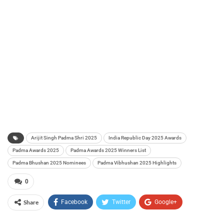
Arijit Singh Padma Shri 2025
India Republic Day 2025 Awards
Padma Awards 2025
Padma Awards 2025 Winners List
Padma Bhushan 2025 Nominees
Padma Vibhushan 2025 Highlights
0
Share
Facebook
Twitter
Google+
ReddIt
WhatsApp
Pinterest