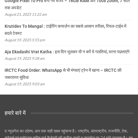
Google Pixel 10 Pro बना गेम चेंजर – 16GB RAM और 100x Zoom, 7 साल
तक अपडेट
August 21, 2025 11:22 am
Krutidev To Mangal : टाईपिंग कन्वर्ज़न का सबसे आसान तरीका, रियल-टाईम में
बदले टेक्स्ट
August 19, 2025 5:55 pm
Aja Ekadashi Vrat Katha : इस दिन भूलकर भी न करें ये गलतियां, वरना पछताएंगे
August 19, 2025 9:28 am
IRCTC Food Order: WhatsApp से भी मंगवाएं ट्रेन में खाना – IRCTC की
जबरदस्त सुविधा
August 19, 2025 9:03 am
हमारे बारे में
द न्यूज़गेल का उद्देश्य, आप तक सही खबर पहुंचाना है। राष्ट्रीय, अंतराष्ट्रीय, राजनीति, टेक,
स्पोर्ट्स एवं मनोरंजन सहित कई कैटेगरी की सटीक खबरें द न्यूज़गेल पर 24 घंटे उपलब्ध है। हम