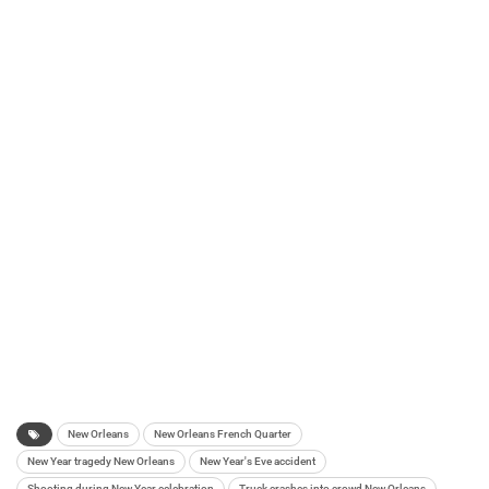
New Orleans
New Orleans French Quarter
New Year tragedy New Orleans
New Year's Eve accident
Shooting during New Year celebration
Truck crashes into crowd New Orleans