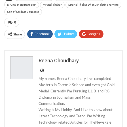
Mrunal Instagram post
Mrunal Thakur
Mrunal Thakur Dhanush dating rumors
Son of Sardaar 2 success
0
Share
Facebook
Twitter
Google+
ReddIt
WhatsApp
Pinterest
Email
Reena Choudhary
My name's Reena Choudhary. I've completed
Master's in Forensic Science and even got Gold
Medal. Currently I'm Pursuing L.L.B. and P.G.
Diploma in Journalism and Mass
Communication.
Writing is My Hobby, And I like to know about
Latest Technology and Trend. I'm Writing
Technology related Articles for TheNewsgale