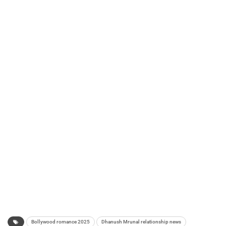
Bollywood romance 2025
Dhanush Mrunal relationship news