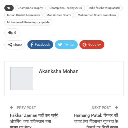
Champions Trophy
Champions Trophy 2025
India fast bowling attack
Indian Cricket Team news
Mohammed Shami
Mohammed Shami comeback
Mohammed Shami injury update
0
Share
Facebook
Twitter
Google+
ReddIt
WhatsApp
Pinterest
Email
Akanksha Mohan
PREV POST
NEXT POST
Fakhar Zaman नहीं कर पाएंगे
Hemang Patel: स्पिनर की
ओपनिंग, क्या पाकिस्तान बचा
जगह तेज गेंदबाज? गुजरात के
पाएगा यह मैच?
फैसले पर छिड़ी बहस!