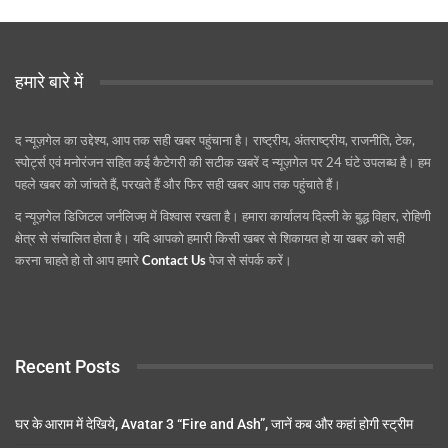
हमारे बारे में
द न्यूज़गेल का उद्देश्य, आप तक सही खबर पहुंचाना है। राष्ट्रीय, अंतराष्ट्रीय, राजनीति, टेक,
स्पोर्ट्स एवं मनोरंजन सहित कई कैटेगरी की सटीक खबरें द न्यूज़गेल पर 24 घंटे उपलब्ध है। हम
पहले खबर को जांचते हैं, परखते हैं और फिर सही खबर आप तक पहुंचाते हैं।
द न्यूज़गेल डिजिटल जर्नलिज्म़ में विश्वास रखता है। हमारा कार्यालय दिल्ली के बुद्ध विहार, रोहिणी
क्षेत्र से संचालित होता है। यदि आपको हमारी किसी खबर से शिकायत हो या खबर को सही
करना चाहते हो तो आप हमारे
Contact Us
पेज से संपर्क करें।
Recent Posts
घर के आराम में देखिये, Avatar 3 “Fire and Ash”, जानें कब और कहां होगी स्ट्रीम