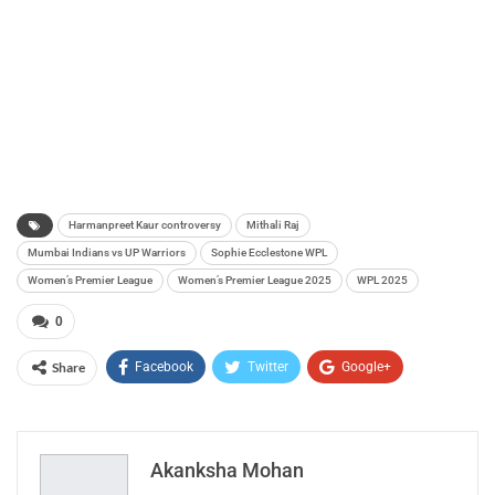
Harmanpreet Kaur controversy
Mithali Raj
Mumbai Indians vs UP Warriors
Sophie Ecclestone WPL
Women’s Premier League
Women’s Premier League 2025
WPL 2025
0
Share
Facebook
Twitter
Google+
ReddIt
WhatsApp
Pinterest
Email
Akanksha Mohan