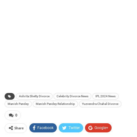
Ashrita Shetty Divorce
Celebrity Divorce News
IPL 2024 News
Manish Pandey
Manish Pandey Relationship
Yuzvendra Chahal Divorce
0
Share
Facebook
Twitter
Google+