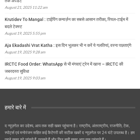
तक अपडेट
August 21, 2025 11:22 am
Krutidev To Mangal : टाईपिंग कन्वर्ज़न का सबसे आसान तरीका, रियल-टाईम में
बदले टेक्स्ट
August 19, 2025 5:55 pm
Aja Ekadashi Vrat Katha : इस दिन भूलकर भी न करें ये गलतियां, वरना पछताएंगे
August 19, 2025 9:28 am
IRCTC Food Order: WhatsApp से भी मंगवाएं ट्रेन में खाना – IRCTC की
जबरदस्त सुविधा
August 19, 2025 9:03 am
हमारे बारे में
द न्यूज़गेल का उद्देश्य, आप तक सही खबर पहुंचाना है। राष्ट्रीय, अंतराष्ट्रीय, राजनीति, टेक,
स्पोर्ट्स एवं मनोरंजन सहित कई कैटेगरी की सटीक खबरें द न्यूज़गेल पर 24 घंटे उपलब्ध है। हम
पहले खबर को जांचते हैं, परखते हैं और फिर सही खबर आप तक पहुंचाते हैं।