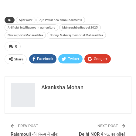
Ajit Pawar
Ajit Pawar new announcements
Artificial intelligence in agriculture
Maharashtra Budget 2025
New airports Maharashtra
Shivaji Maharaj memorial Maharashtra
0
Share
Facebook
Twitter
Google+
ReddIt
WhatsApp
Pinterest
Email
Akanksha Mohan
PREV POST
NEXT POST
Rajamouli की फिल्म में लीक
Delhi NCR में फ्लू का खौ़फ!