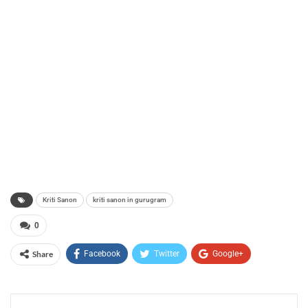
Kriti Sanon
kriti sanon in gurugram
0
Share
Facebook
Twitter
Google+
ReddIt
WhatsApp
Pinterest
Email