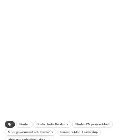
Bhutan
Bhutan India Relations
Bhutan PM praises Modi
Modi government achievements
Narendra Modi Leadership
Ultimate Leadership School