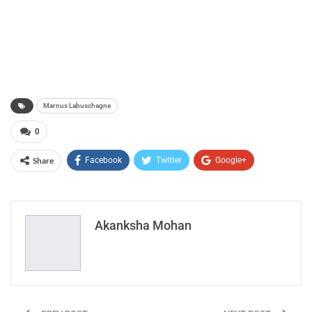
Marnus Labuschagne
0
Share
Facebook
Twitter
Google+
ReddIt
WhatsApp
Pinterest
Email
Akanksha Mohan