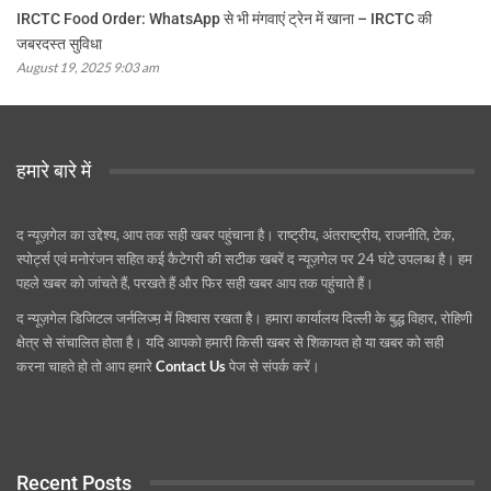
IRCTC Food Order: WhatsApp से भी मंगवाएं ट्रेन में खाना – IRCTC की
जबरदस्त सुविधा
August 19, 2025 9:03 am
हमारे बारे में
द न्यूज़गेल का उद्देश्य, आप तक सही खबर पहुंचाना है। राष्ट्रीय, अंतराष्ट्रीय, राजनीति, टेक,
स्पोर्ट्स एवं मनोरंजन सहित कई कैटेगरी की सटीक खबरें द न्यूज़गेल पर 24 घंटे उपलब्ध है। हम
पहले खबर को जांचते हैं, परखते हैं और फिर सही खबर आप तक पहुंचाते हैं।
द न्यूज़गेल डिजिटल जर्नलिज्म़ में विश्वास रखता है। हमारा कार्यालय दिल्ली के बुद्ध विहार, रोहिणी
क्षेत्र से संचालित होता है। यदि आपको हमारी किसी खबर से शिकायत हो या खबर को सही
करना चाहते हो तो आप हमारे
Contact Us
पेज से संपर्क करें।
Recent Posts