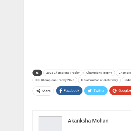
2025 Champions Trophy
Champions Trophy
Champio
ICC Champions Trophy 2025
India Pakistan cricket rivalry
India
Share
Facebook
Twitter
Google
Akanksha Mohan