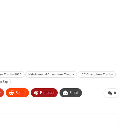
ns Trophy 2025
Hybrid model Champions Trophy
ICC Champions Trophy
n flag
+
ReddIt
Pinterest
Email
0