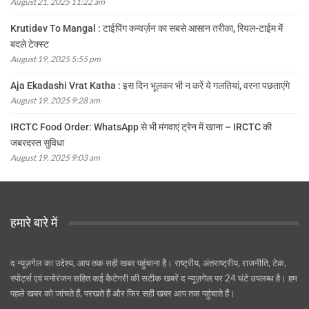
August 21, 2025 11:22 am
Krutidev To Mangal : टाईपिंग कन्वर्ज़न का सबसे आसान तरीका, रियल-टाईम में
बदले टेक्स्ट
August 19, 2025 5:55 pm
Aja Ekadashi Vrat Katha : इस दिन भूलकर भी न करें ये गलतियां, वरना पछताएंगे
August 19, 2025 9:28 am
IRCTC Food Order: WhatsApp से भी मंगवाएं ट्रेन में खाना – IRCTC की
जबरदस्त सुविधा
August 19, 2025 9:03 am
हमारे बारे में
द न्यूज़गेल का उद्देश्य, आप तक सही खबर पहुंचाना है। राष्ट्रीय, अंतराष्ट्रीय, राजनीति, टेक,
स्पोर्ट्स एवं मनोरंजन सहित कई कैटेगरी की सटीक खबरें द न्यूज़गेल पर 24 घंटे उपलब्ध है। हम
पहले खबर को जांचते हैं, परखते हैं और फिर सही खबर आप तक पहुंचाते हैं।