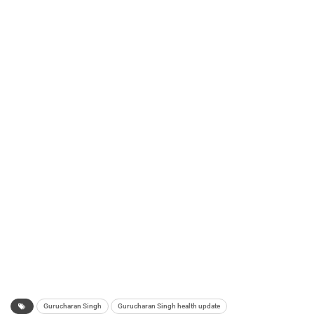
Gurucharan Singh
Gurucharan Singh health update