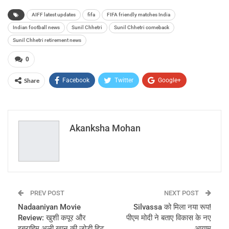
AIFF latest updates
fifa
FIFA friendly matches India
Indian football news
Sunil Chhetri
Sunil Chhetri comeback
Sunil Chhetri retirement news
0
Share
Facebook
Twitter
Google+
ReddIt
WhatsApp
Pinterest
Email
Akanksha Mohan
PREV POST
NEXT POST
Nadaaniyan Movie
Silvassa को मिला नया रूप!
Review: खुशी कपूर और
पीएम मोदी ने बताए विकास के नए
इब्राहिम अली खान की जोड़ी हिट
आयाम