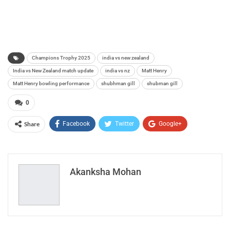
Champions Trophy 2025
india vs new zealand
India vs New Zealand match update
india vs nz
Matt Henry
Matt Henry bowling performance
shubhman gill
shubman gill
0
Share
Facebook
Twitter
Google+
ReddIt
WhatsApp
Pinterest
Email
Akanksha Mohan