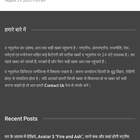
August 19, 2025 9:03 am
हमारे बारे में
द न्यूज़गेल का उद्देश्य, आप तक सही खबर पहुंचाना है। राष्ट्रीय, अंतराष्ट्रीय, राजनीति, टेक,
स्पोर्ट्स एवं मनोरंजन सहित कई कैटेगरी की सटीक खबरें द न्यूज़गेल पर 24 घंटे उपलब्ध है। हम
पहले खबर को जांचते हैं, परखते हैं और फिर सही खबर आप तक पहुंचाते हैं।
द न्यूज़गेल डिजिटल जर्नलिज्म़ में विश्वास रखता है। हमारा कार्यालय दिल्ली के बुद्ध विहार, रोहिणी
क्षेत्र से संचालित होता है। यदि आपको हमारी किसी खबर से शिकायत हो या खबर को सही
करना चाहते हो तो आप हमारे
Contact Us
पेज से संपर्क करें।
Recent Posts
घर के आराम में देखिये, Avatar 3 “Fire and Ash”, जानें कब और कहां होगी स्ट्रीम