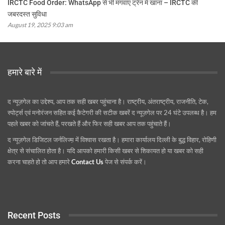
IRCTC Food Order: WhatsApp से भी मंगवाएं ट्रेन में खाना – IRCTC की
जबरदस्त सुविधा
August 19, 2025 9:03 am
हमारे बारे में
द न्यूज़गेल का उद्देश्य, आप तक सही खबर पहुंचाना है। राष्ट्रीय, अंतराष्ट्रीय, राजनीति, टेक,
स्पोर्ट्स एवं मनोरंजन सहित कई कैटेगरी की सटीक खबरें द न्यूज़गेल पर 24 घंटे उपलब्ध है। हम
पहले खबर को जांचते हैं, परखते हैं और फिर सही खबर आप तक पहुंचाते हैं।
द न्यूज़गेल डिजिटल जर्नलिज्म़ में विश्वास रखता है। हमारा कार्यालय दिल्ली के बुद्ध विहार, रोहिणी
क्षेत्र से संचालित होता है। यदि आपको हमारी किसी खबर से शिकायत हो या खबर को सही
करना चाहते हो तो आप हमारे
Contact Us
पेज से संपर्क करें।
Recent Posts