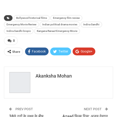
Bollywood historical films
Emergency film review
Emergency Movie Review
Indian political drama movies
Indira Gandhi
Indira Gandhi biopic
Kangana Ranaut Emergency Movie
0
Share
Facebook
Twitter
Google+
ReddIt
WhatsApp
Pinterest
Email
Akanksha Mohan
PREV POST
NEXT POST
380 रनों के लक्ष्य के बीच
Azaad फिल्म रिव्यू: अजय देवगन