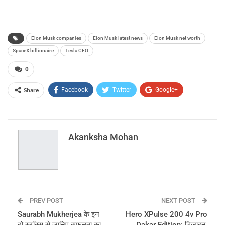
Elon Musk companies
Elon Musk latest news
Elon Musk net worth
SpaceX billionaire
Tesla CEO
0
Share
Facebook
Twitter
Google+
ReddIt
WhatsApp
Pinterest
Email
Akanksha Mohan
PREV POST
NEXT POST
Saurabh Mukherjea के इन
Hero XPulse 200 4v Pro
दो स्टॉक्स से जानिए सफलता का
Dakar Edition: डिजाइन,