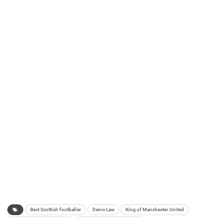
Best Scottish footballer
Denis Law
King of Manchester United