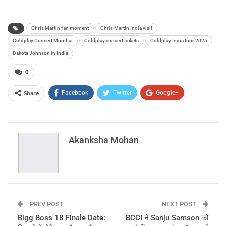
Chris Martin fan moment
Chris Martin India visit
Coldplay Concert Mumbai
Coldplay concert tickets
Coldplay India tour 2025
Dakota Johnson in India
0
Share
Facebook
Twitter
Google+
ReddIt
WhatsApp
Pinterest
Email
Akanksha Mohan
PREV POST
NEXT POST
Bigg Boss 18 Finale Date:
BCCI ने Sanju Samson को