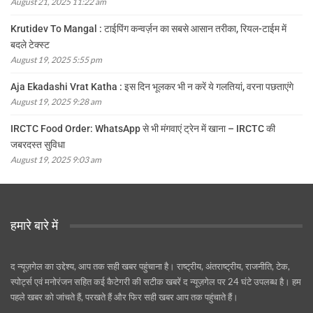
August 21, 2025 11:22 am
Krutidev To Mangal : टाईपिंग कन्वर्ज़न का सबसे आसान तरीका, रियल-टाईम में
बदले टेक्स्ट
August 19, 2025 5:55 pm
Aja Ekadashi Vrat Katha : इस दिन भूलकर भी न करें ये गलतियां, वरना पछताएंगे
August 19, 2025 9:28 am
IRCTC Food Order: WhatsApp से भी मंगवाएं ट्रेन में खाना – IRCTC की
जबरदस्त सुविधा
August 19, 2025 9:03 am
हमारे बारे में
द न्यूज़गेल का उद्देश्य, आप तक सही खबर पहुंचाना है। राष्ट्रीय, अंतराष्ट्रीय, राजनीति, टेक,
स्पोर्ट्स एवं मनोरंजन सहित कई कैटेगरी की सटीक खबरें द न्यूज़गेल पर 24 घंटे उपलब्ध है। हम
पहले खबर को जांचते हैं, परखते हैं और फिर सही खबर आप तक पहुंचाते हैं।