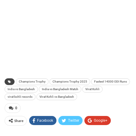
Champions Trophy
Champions Trophy 2025
Fastest 14000 ODI Runs
India vs Bangladesh
India vs Bangladesh Match
Virat Kohli
virat kohli records
Virat Kohli vs Bangladesh
0
Share
Facebook
Twitter
Google+
ReddIt
WhatsApp
Pinterest