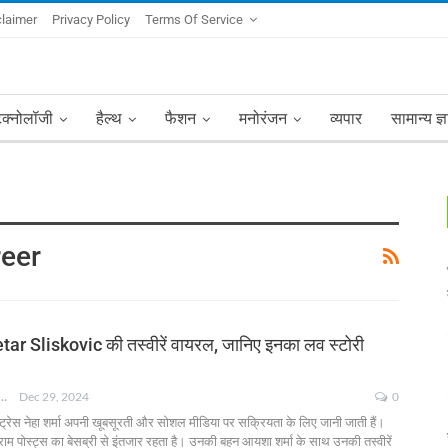
claimer
Privacy Policy
Terms Of Service
ेक्नोलॉजी
हैल्थ
फैशन
मनोरंजन
व्यपार
सामान्य ज्
reer
Petar Sliskovic की तस्वीरें वायरल, जानिए इनका लव स्टोरी
NKSHA MOHAN
Dec 29, 2024
0
क्ट्रेस नेहा शर्मा अपनी खूबसूरती और सोशल मीडिया पर सक्रियता के लिए जानी जाती हैं।
्राम पोस्ट्स का बेसब्री से इंतजार रहता है। उनकी बहन आयशा शर्मा के साथ उनकी तस्वीरें