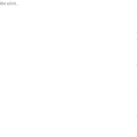
ियां बटोरते
…