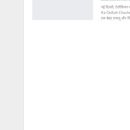
नई दिल्ली, टेलीविजन 
Ka Ooltah Chashmah मे
एक बेहद दयालु और दि