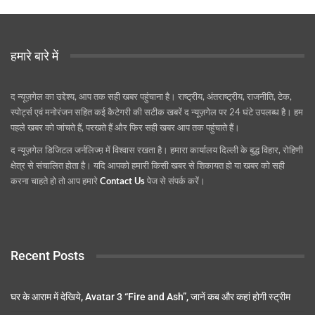
हमारे बारे में
द न्यूज़गेल का उद्देश्य, आप तक सही खबर पहुंचाना है। राष्ट्रीय, अंतराष्ट्रीय, राजनीति, टेक,
स्पोर्ट्स एवं मनोरंजन सहित कई कैटेगरी की सटीक खबरें द न्यूज़गेल पर 24 घंटे उपलब्ध है। हम
पहले खबर को जांचते हैं, परखते हैं और फिर सही खबर आप तक पहुंचाते हैं।
द न्यूज़गेल डिजिटल जर्नलिज्म़ में विश्वास रखता है। हमारा कार्यालय दिल्ली के बुद्ध विहार, रोहिणी
क्षेत्र से संचालित होता है। यदि आपको हमारी किसी खबर से शिकायत हो या खबर को सही
करना चाहते हो तो आप हमारे
Contact Us
पेज से संपर्क करें।
Recent Posts
घर के आराम में देखिये, Avatar 3 “Fire and Ash”, जानें कब और कहां होगी स्ट्रीम