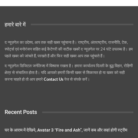
हमारे बारे में
द न्यूज़गेल का उद्देश्य, आप तक सही खबर पहुंचाना है। राष्ट्रीय, अंतराष्ट्रीय, राजनीति, टेक,
स्पोर्ट्स एवं मनोरंजन सहित कई कैटेगरी की सटीक खबरें द न्यूज़गेल पर 24 घंटे उपलब्ध है। हम
पहले खबर को जांचते हैं, परखते हैं और फिर सही खबर आप तक पहुंचाते हैं।
द न्यूज़गेल डिजिटल जर्नलिज्म़ में विश्वास रखता है। हमारा कार्यालय दिल्ली के बुद्ध विहार, रोहिणी
क्षेत्र से संचालित होता है। यदि आपको हमारी किसी खबर से शिकायत हो या खबर को सही
करना चाहते हो तो आप हमारे
Contact Us
पेज से संपर्क करें।
Recent Posts
घर के आराम में देखिये, Avatar 3 “Fire and Ash”, जानें कब और कहां होगी स्ट्रीम