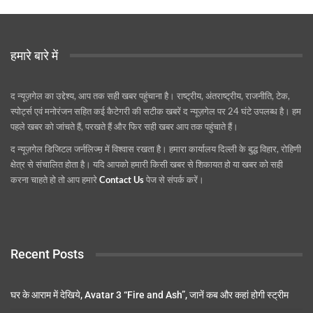
हमारे बारे में
द न्यूज़गेल का उद्देश्य, आप तक सही खबर पहुंचाना है। राष्ट्रीय, अंतराष्ट्रीय, राजनीति, टेक,
स्पोर्ट्स एवं मनोरंजन सहित कई कैटेगरी की सटीक खबरें द न्यूज़गेल पर 24 घंटे उपलब्ध है। हम
पहले खबर को जांचते हैं, परखते हैं और फिर सही खबर आप तक पहुंचाते हैं।
द न्यूज़गेल डिजिटल जर्नलिज्म़ में विश्वास रखता है। हमारा कार्यालय दिल्ली के बुद्ध विहार, रोहिणी
क्षेत्र से संचालित होता है। यदि आपको हमारी किसी खबर से शिकायत हो या खबर को सही
करना चाहते हो तो आप हमारे
Contact Us
पेज से संपर्क करें।
Recent Posts
घर के आराम में देखिये, Avatar 3 “Fire and Ash”, जानें कब और कहां होगी स्ट्रीम