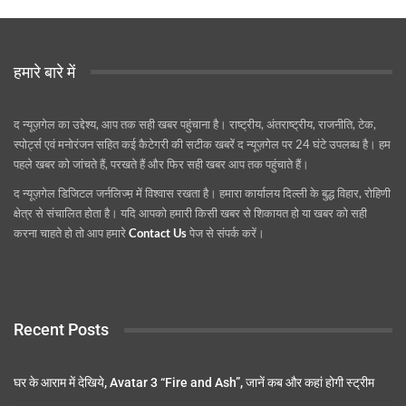
हमारे बारे में
द न्यूज़गेल का उद्देश्य, आप तक सही खबर पहुंचाना है। राष्ट्रीय, अंतराष्ट्रीय, राजनीति, टेक,
स्पोर्ट्स एवं मनोरंजन सहित कई कैटेगरी की सटीक खबरें द न्यूज़गेल पर 24 घंटे उपलब्ध है। हम
पहले खबर को जांचते हैं, परखते हैं और फिर सही खबर आप तक पहुंचाते हैं।
द न्यूज़गेल डिजिटल जर्नलिज्म़ में विश्वास रखता है। हमारा कार्यालय दिल्ली के बुद्ध विहार, रोहिणी
क्षेत्र से संचालित होता है। यदि आपको हमारी किसी खबर से शिकायत हो या खबर को सही
करना चाहते हो तो आप हमारे
Contact Us
पेज से संपर्क करें।
Recent Posts
घर के आराम में देखिये, Avatar 3 “Fire and Ash”, जानें कब और कहां होगी स्ट्रीम