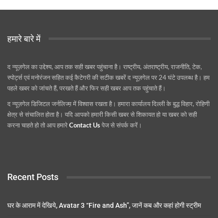
हमारे बारे में
द न्यूज़गेल का उद्देश्य, आप तक सही खबर पहुंचाना है। राष्ट्रीय, अंतराष्ट्रीय, राजनीति, टेक,
स्पोर्ट्स एवं मनोरंजन सहित कई कैटेगरी की सटीक खबरें द न्यूज़गेल पर 24 घंटे उपलब्ध है। हम
पहले खबर को जांचते हैं, परखते हैं और फिर सही खबर आप तक पहुंचाते हैं।
द न्यूज़गेल डिजिटल जर्नलिज्म़ में विश्वास रखता है। हमारा कार्यालय दिल्ली के बुद्ध विहार, रोहिणी
क्षेत्र से संचालित होता है। यदि आपको हमारी किसी खबर से शिकायत हो या खबर को सही
करना चाहते हो तो आप हमारे
Contact Us
पेज से संपर्क करें।
Recent Posts
घर के आराम में देखिये, Avatar 3 “Fire and Ash”, जानें कब और कहां होगी स्ट्रीम