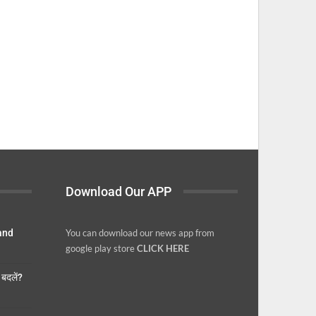
Download Our APP
 and
You can download our news app from
google play store
CLICK HERE
बदलें?