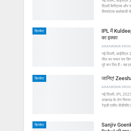
नई दिल्ली, आईपीएल 2
दिल्ली कैपिटल्स और स
विस्फोटक बल्लेबाजी 
IPL में Kuldeep
क्रिकेट
का इक्का
AKA
नई दिल्ली, आईपीएल 20
मील का पत्थर पार किय
पूरे कर लिए हैं। यह ए
जानिए! Zeeshan
क्रिकेट
AKA
नई दिल्ली, IPL 2025 
लखनऊ के लेग स्पिनर
रेड्डी एसीए-वीडीसीए क
Sanjiv Goenka
क्रिकेट