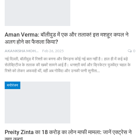
Aman Verma: बॉलीवुड में एक और तलाक! इस मशहूर कपल ने
अलग होने का फैसला किया?
AKANKSHA MOHAN
Feb 26, 2025
0
नई दिल्ली, बॉलीवुड में रिश्तों का बनना और बिगड़ना कोई नई बात नहीं है। हाल ही में कई बड़े
सेलेब्रिटीज के तलाक की खबरें सामने आई हैं। धनश्री वर्मा और क्रिकेटर युजवेंद्र चहल के
रिश्ते को लेकर अफवाहें थीं, वहीं अब गोविंदा और उनकी पत्नी सुनीता
…
मनोरंजन
Preity Zinta का 18 करोड़ का लोन माफी मामला: जानें एक्ट्रेस ने
क्या कहा!