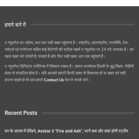
हमारे बारे में
द न्यूज़गेल का उद्देश्य, आप तक सही खबर पहुंचाना है। राष्ट्रीय, अंतराष्ट्रीय, राजनीति, टेक,
स्पोर्ट्स एवं मनोरंजन सहित कई कैटेगरी की सटीक खबरें द न्यूज़गेल पर 24 घंटे उपलब्ध है। हम
पहले खबर को जांचते हैं, परखते हैं और फिर सही खबर आप तक पहुंचाते हैं।
द न्यूज़गेल डिजिटल जर्नलिज्म़ में विश्वास रखता है। हमारा कार्यालय दिल्ली के बुद्ध विहार, रोहिणी
क्षेत्र से संचालित होता है। यदि आपको हमारी किसी खबर से शिकायत हो या खबर को सही
करना चाहते हो तो आप हमारे
Contact Us
पेज से संपर्क करें।
Recent Posts
घर के आराम में देखिये, Avatar 3 “Fire and Ash”, जानें कब और कहां होगी स्ट्रीम