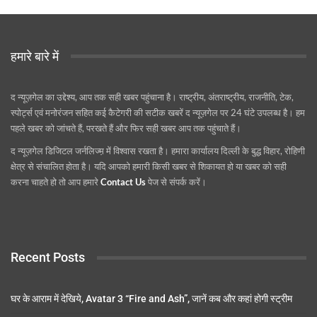
हमारे बारे में
द न्यूज़गेल का उद्देश्य, आप तक सही खबर पहुंचाना है। राष्ट्रीय, अंतराष्ट्रीय, राजनीति, टेक,
स्पोर्ट्स एवं मनोरंजन सहित कई कैटेगरी की सटीक खबरें द न्यूज़गेल पर 24 घंटे उपलब्ध है। हम
पहले खबर को जांचते हैं, परखते हैं और फिर सही खबर आप तक पहुंचाते हैं।
द न्यूज़गेल डिजिटल जर्नलिज्म़ में विश्वास रखता है। हमारा कार्यालय दिल्ली के बुद्ध विहार, रोहिणी
क्षेत्र से संचालित होता है। यदि आपको हमारी किसी खबर से शिकायत हो या खबर को सही
करना चाहते हो तो आप हमारे
Contact Us
पेज से संपर्क करें।
Recent Posts
घर के आराम में देखिये, Avatar 3 “Fire and Ash”, जानें कब और कहां होगी स्ट्रीम