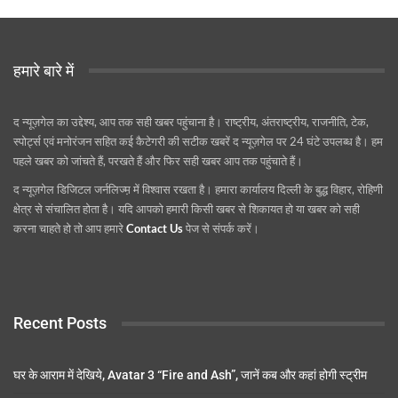
हमारे बारे में
द न्यूज़गेल का उद्देश्य, आप तक सही खबर पहुंचाना है। राष्ट्रीय, अंतराष्ट्रीय, राजनीति, टेक,
स्पोर्ट्स एवं मनोरंजन सहित कई कैटेगरी की सटीक खबरें द न्यूज़गेल पर 24 घंटे उपलब्ध है। हम
पहले खबर को जांचते हैं, परखते हैं और फिर सही खबर आप तक पहुंचाते हैं।
द न्यूज़गेल डिजिटल जर्नलिज्म़ में विश्वास रखता है। हमारा कार्यालय दिल्ली के बुद्ध विहार, रोहिणी
क्षेत्र से संचालित होता है। यदि आपको हमारी किसी खबर से शिकायत हो या खबर को सही
करना चाहते हो तो आप हमारे
Contact Us
पेज से संपर्क करें।
Recent Posts
घर के आराम में देखिये, Avatar 3 “Fire and Ash”, जानें कब और कहां होगी स्ट्रीम