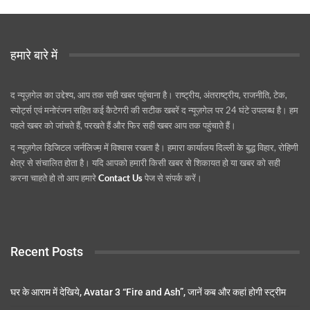
हमारे बारे में
द न्यूज़गेल का उद्देश्य, आप तक सही खबर पहुंचाना है। राष्ट्रीय, अंतराष्ट्रीय, राजनीति, टेक,
स्पोर्ट्स एवं मनोरंजन सहित कई कैटेगरी की सटीक खबरें द न्यूज़गेल पर 24 घंटे उपलब्ध है। हम
पहले खबर को जांचते हैं, परखते हैं और फिर सही खबर आप तक पहुंचाते हैं।
द न्यूज़गेल डिजिटल जर्नलिज्म़ में विश्वास रखता है। हमारा कार्यालय दिल्ली के बुद्ध विहार, रोहिणी
क्षेत्र से संचालित होता है। यदि आपको हमारी किसी खबर से शिकायत हो या खबर को सही
करना चाहते हो तो आप हमारे
Contact Us
पेज से संपर्क करें।
Recent Posts
घर के आराम में देखिये, Avatar 3 “Fire and Ash”, जानें कब और कहां होगी स्ट्रीम