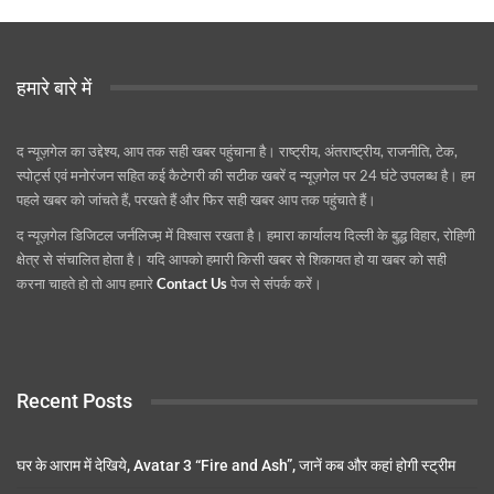
हमारे बारे में
द न्यूज़गेल का उद्देश्य, आप तक सही खबर पहुंचाना है। राष्ट्रीय, अंतराष्ट्रीय, राजनीति, टेक,
स्पोर्ट्स एवं मनोरंजन सहित कई कैटेगरी की सटीक खबरें द न्यूज़गेल पर 24 घंटे उपलब्ध है। हम
पहले खबर को जांचते हैं, परखते हैं और फिर सही खबर आप तक पहुंचाते हैं।
द न्यूज़गेल डिजिटल जर्नलिज्म़ में विश्वास रखता है। हमारा कार्यालय दिल्ली के बुद्ध विहार, रोहिणी
क्षेत्र से संचालित होता है। यदि आपको हमारी किसी खबर से शिकायत हो या खबर को सही
करना चाहते हो तो आप हमारे
Contact Us
पेज से संपर्क करें।
Recent Posts
घर के आराम में देखिये, Avatar 3 “Fire and Ash”, जानें कब और कहां होगी स्ट्रीम