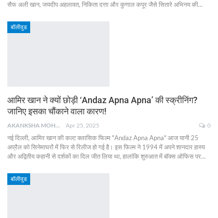
सैफ अली खान, जयदीप अहलावत, निकिता दत्ता और कुणाल कपूर जैसे सितारे अभिनय की
…
बॉलीवुड
आमिर खान ने क्यों छोड़ी ‘Andaz Apna Apna’ की स्क्रीनिंग?
जानिए इसका चौंकाने वाला कारण!
AKANKSHA MOHAN
Apr 25, 2025
0
नई दिल्ली, आमिर खान की कल्ट क्लासिक फिल्म "Andaz Apna Apna" आज यानी 25
अप्रैल को सिनेमाघरों में फिर से रिलीज हो गई है। इस फिल्म ने 1994 में अपने शानदार हास्य
और अद्वितीय कहानी से दर्शकों का दिल जीत लिया था, हालांकि शुरुआत में बॉक्स ऑफिस पर
…
बॉलीवुड