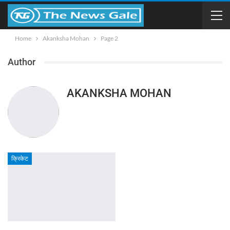
Home
Akanksha Mohan
Page 2
Author
AKANKSHA MOHAN
क्रिकेट