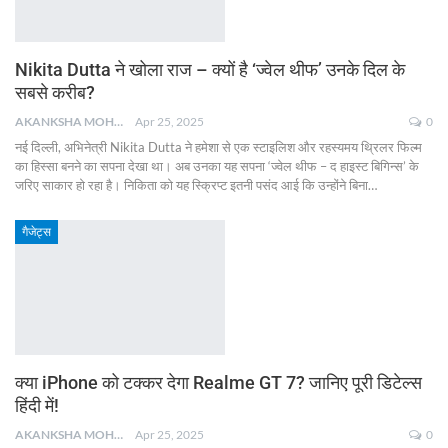
Nikita Dutta ने खोला राज – क्यों है ‘ज्वेल थीफ’ उनके दिल के
सबसे करीब?
AKANKSHA MOHAN
Apr 25, 2025
0
नई दिल्ली, अभिनेत्री Nikita Dutta ने हमेशा से एक स्टाइलिश और रहस्यमय थ्रिलर फिल्म
का हिस्सा बनने का सपना देखा था। अब उनका यह सपना ‘ज्वेल थीफ – द हाइस्ट बिगिन्स’ के
जरिए साकार हो रहा है। निकिता को यह स्क्रिप्ट इतनी पसंद आई कि उन्होंने बिना
…
गैजेट्स
क्या iPhone को टक्कर देगा Realme GT 7? जानिए पूरी डिटेल्स
हिंदी में!
AKANKSHA MOHAN
Apr 25, 2025
0